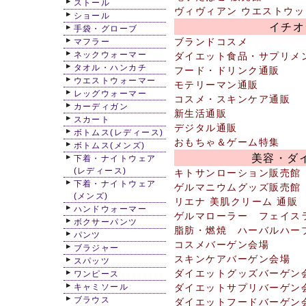
ストール
ヴィヴィアン ウエストウッ
ショール
イチオ
手袋・グローブ
ブランドコスメ
マフラー
ネックウォーマー
ダイエット食品・サプリメ
タオル・ハンカチ
フード・ドリンク通販
ウエストウォーマー
モテリーマン通販
レッグウォーマー
コスメ・スキンケア通販
カーディガン
新生活通販
スカート
デジタル通販
ボトムス(レディース)
おもちゃ＆ゲーム特集
ボトムス(メンズ)
美容・ダ
下着・ナイトウェア
(レディース)
キトサンローション販売館
下着・ナイトウェア
ゲルマニウムグッズ販売館
(メンズ)
リエナ 美肌クリーム 通販
ハンドウォーマー
ゲルマローラー フェイス
ボクサーパンツ
脂肪・燃焼 ハーバルハー
パンツ
コスメバーゲン会場
ブラジャー
スキンケアバーゲン会場
スパッツ
ダイエットグッズバーゲン
ワンピース
キャミソール
ダイエットサプリバーゲン
ブラウス
ダイエットフードバーゲン