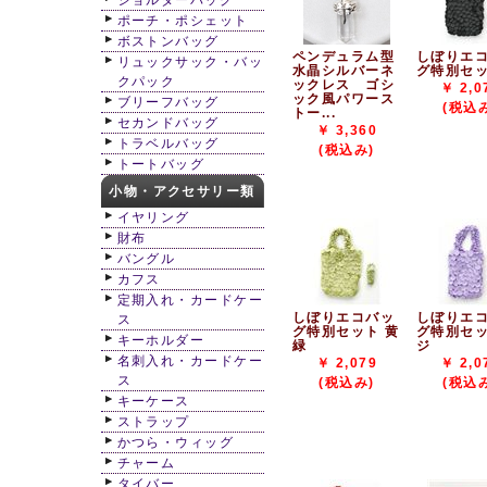
ショルダーバッグ
ポーチ・ポシェット
ボストンバッグ
ペンデュラム型
しぼりエ
リュックサック・バッ
水晶シルバーネ
グ特別セッ
クパック
ックレス ゴシ
￥ 2,0
ック風パワース
ブリーフバッグ
(税込
トー...
セカンドバッグ
￥ 3,360
トラベルバッグ
(税込み)
トートバッグ
小物・アクセサリー類
イヤリング
財布
バングル
カフス
定期入れ・カードケー
しぼりエコバッ
しぼりエ
ス
グ特別セット 黄
グ特別セッ
キーホルダー
緑
ジ
名刺入れ・カードケー
￥ 2,079
￥ 2,0
ス
(税込み)
(税込
キーケース
ストラップ
かつら・ウィッグ
チャーム
タイバー