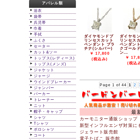
アパレル類
浴衣
袋帯
兵児帯
巾着
手拭
ダイヤモンドプ
ダイヤモ
ふくさ
リンセスカット
リンセス
ペンダント プラ
ペンダント
セーター
チナ(シルバー)
クゴールド
カット&ソー
ン...
￥ 17,800
￥ 17,
トップス(レディース)
(税込み)
(税込
トップス(メンズ)
ジャケット
ジャージ
ウインドブレーカー
Page 1 of 44
1
2
ジャンバー
パーカー
トレーナー
ニット
最
帽子・キャップ
シャツ
カーモニター通販ショップ
Tシャツ
新型インフルエンザ対策に
ポロシャツ
ジェラート販売館
コート
電子たばこ 販売館