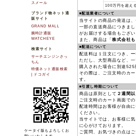
スメール
100万円を超え
ブランド物ネット通
■配送業者について
販サイト
当サイトの商品の発送は、
GRAND MALL
一部の直送商品につきまし
がお届けする場合もござい
腕時計通販
WATCHEYE
また、商品は「
株式会社も
■配送について
検索サイト
配送料は１注文につき、
一
サーチエンジンさっ
ただし、大型商品など、一
ちん
購入された場合に別途52
特価ネット通販検索
その際は、ご注文時のカー
| ドコガイ
す。
■引渡し時期について
商品は原則として
２週間以
ご注文時のカート画面での
配達時間はお客様が自由に
ください。
当サイトでは、お客様に気
に心がけております。
ケータイ版もよろしくお
ご質問、お気づきの点はご