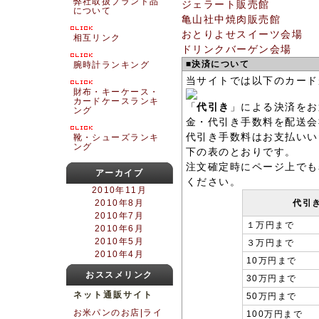
弊社取扱ブランド品
ジェラート販売館
について
亀山社中焼肉販売館
おとりよせスイーツ会場
相互リンク
ドリンクバーゲン会場
■決済について
腕時計ランキング
当サイトでは以下のカード
財布・キーケース・
カードケースランキ
「
代引き
」による決済をお
ング
金・代引き手数料を配送会
代引き手数料はお支払いい
靴・シューズランキ
ング
下の表のとおりです。
注文確定時にページ上でも
アーカイブ
ください。
2010年11月
2010年8月
代引
2010年7月
１万円まで
2010年6月
2010年5月
３万円まで
2010年4月
10万円まで
おススメリンク
30万円まで
ネット通販サイト
50万円まで
お米パンのお店|ライ
100万円まで