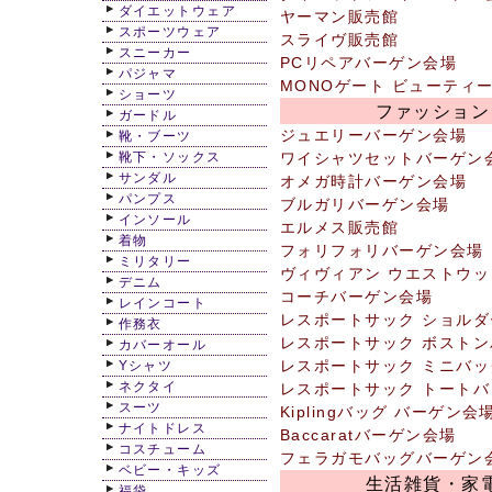
ダイエットウェア
ヤーマン販売館
スポーツウェア
スライヴ販売館
スニーカー
PCリペアバーゲン会場
パジャマ
MONOゲート ビューティ
ショーツ
ファッション
ガードル
ジュエリーバーゲン会場
靴・ブーツ
靴下・ソックス
ワイシャツセットバーゲン
サンダル
オメガ時計バーゲン会場
パンプス
ブルガリバーゲン会場
インソール
エルメス販売館
着物
フォリフォリバーゲン会場
ミリタリー
ヴィヴィアン ウエストウッ
デニム
コーチバーゲン会場
レインコート
レスポートサック ショル
作務衣
レスポートサック ボスト
カバーオール
レスポートサック ミニバ
Yシャツ
ネクタイ
レスポートサック トート
スーツ
Kiplingバッグ バーゲン会
ナイトドレス
Baccaratバーゲン会場
コスチューム
フェラガモバッグバーゲン
ベビー・キッズ
生活雑貨・家
福袋