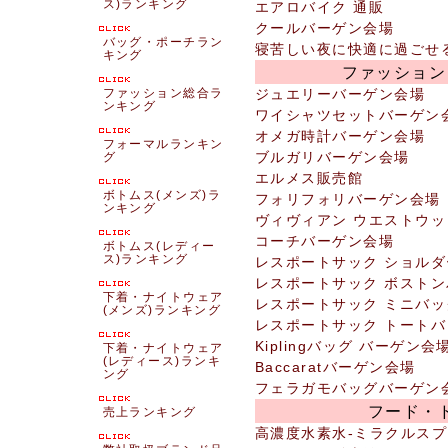
ス)ランキング
エアロバイク 通販
クールバーゲン会場
バッグ・ポーチラン
寝苦しい夜に快適に過ごせ
キング
ファッション
ファッション総合ラ
ジュエリーバーゲン会場
ンキング
ワイシャツセットバーゲン
オメガ時計バーゲン会場
フォーマルランキン
ブルガリバーゲン会場
グ
エルメス販売館
ボトムス(メンズ)ラ
フォリフォリバーゲン会場
ンキング
ヴィヴィアン ウエストウッ
コーチバーゲン会場
ボトムス(レディー
ス)ランキング
レスポートサック ショル
レスポートサック ボスト
下着・ナイトウェア
レスポートサック ミニバ
(メンズ)ランキング
レスポートサック トート
Kiplingバッグ バーゲン会
下着・ナイトウェア
(レディース)ランキ
Baccaratバーゲン会場
ング
フェラガモバッグバーゲン
フード・
売上ランキング
高濃度水素水-ミラクルスプ