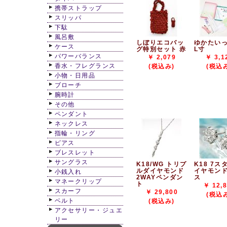
携帯ストラップ
スリッパ
下駄
風呂敷
しぼりエコバッ
ゆかたい
ケース
グ特別セット 赤
L寸
パワーバランス
￥ 2,079
￥ 3,1
香水・フレグランス
(税込み)
(税込
小物・日用品
ブローチ
腕時計
その他
ペンダント
ネックレス
指輪・リング
ピアス
ブレスレット
サングラス
K18/WG トリプ
K18 7ス
ルダイヤモンド
イヤモン
小銭入れ
2WAYペンダン
ス
マネークリップ
ト
￥ 12,
スカーフ
￥ 29,800
(税込
ベルト
(税込み)
アクセサリー・ジュエ
リー