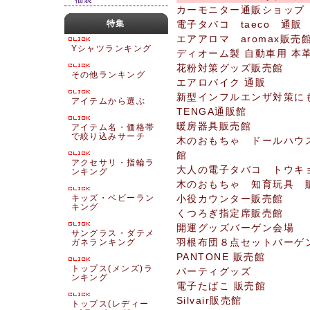
カーモニター通販ショップ
特集
電子タバコ taeco 通販
エアアロマ aromax販売
Yシャツランキング
ディオーム製 自動車用 本
花粉対策グッズ販売館
その他ランキング
エアロバイク 通販
新型インフルエンザ対策に
アイテムから選ぶ
TENGA通販館
暖房器具販売館
アイテム名・価格帯
で絞り込みサーチ
木のおもちゃ ドールハウス
館
アクセサリ・指輪ラ
大人の電子タバコ トウキ
ンキング
木のおもちゃ 知育玩具 
キッズ・ベビーラン
小役カウンター販売館
キング
くつろぎ指定席販売館
開運グッズバーゲン会場
サングラス・ダテメ
羽根布団８点セットバーゲ
ガネランキング
PANTONE 販売館
トップス(メンズ)ラ
パーティグッズ
ンキング
電子たばこ 販売館
Silvair販売館
トップス(レディー